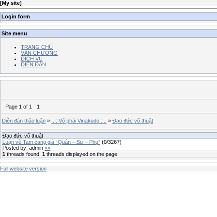
[
My site
]
Login form
Site menu
TRANG CHỦ
VĂN CHƯƠNG
DỊCH VỤ
DIỄN ĐÀN
Page
1
of
1
1
Diễn đàn thảo luận
»
..:: Võ phái Vinakudo ::..
»
Đạo đức võ thuật
Đạo đức võ thuật
Luận về Tam cang giả “Quân – Sư – Phụ”
(
0
/
3267
)
Posted by:
admin
»»
1
threads found.
1
threads displayed on the page.
Full website version