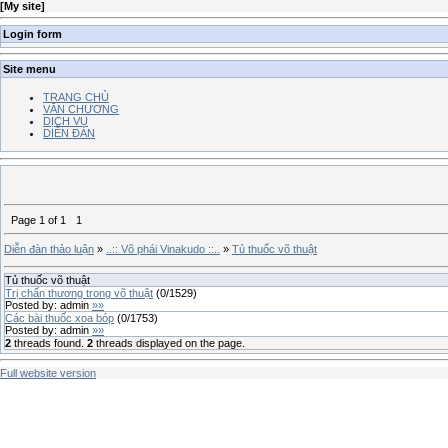
[
My site
]
Login form
Site menu
TRANG CHỦ
VĂN CHƯƠNG
DỊCH VỤ
DIỄN ĐÀN
Page
1
of
1
1
Diễn đàn thảo luận
»
..:: Võ phái Vinakudo ::..
»
Tủ thuốc võ thuật
Tủ thuốc võ thuật
Trị chấn thương trong võ thuật
(
0
/
1529
)
Posted by:
admin
»»
Các bài thuốc xoa bóp
(
0
/
1753
)
Posted by:
admin
»»
2
threads found.
2
threads displayed on the page.
Full website version