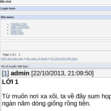
[
My site
]
Login form
Site menu
TRANG CHỦ
VĂN CHƯƠNG
DỊCH VỤ
DIỄN ĐÀN
Page
1
of
1
1
Diễn đàn thảo luận
»
Âm nhạc võ thuật
»
Võ cổ truyền Việt Nam
Võ cổ truyền Việt Nam
[
1
]
admin
[22/10/2013, 21:09:50]
LỜI 1
Từ muôn nơi xa xôi, ta về đây sum họ
ngàn năm dòng giống rồng tiên.