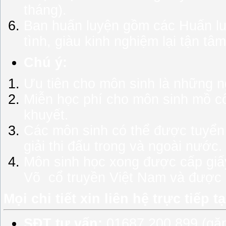
tháng).
Ban huấn luyện gồm các Huấn luậ
tình, giàu kinh nghiệm lại tận tâ
Chú ý:
Ưu tiên cho môn sinh là những n
Miễn học phí cho môn sinh mồ c
khuyết.
Các môn sinh có thể được tuyển c
giải thi đấu trong và ngoài nước.
Môn sinh học xong được cấp giấ
Võ
cổ truyền Việt Nam và được đ
Mọi chi tiết xin liên hệ trực tiếp 
SĐT tư vấn:
01687.200.899 (gặp