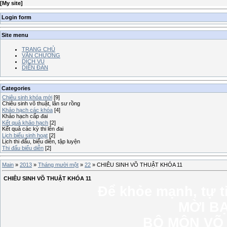
[
My site
]
Login form
Site menu
TRANG CHỦ
VĂN CHƯƠNG
DỊCH VỤ
DIỄN ĐÀN
Categories
Chiêu sinh khóa mới
[9]
Chiêu sinh võ thuật, lân sư rồng
Khảo hạch các khóa
[4]
Khảo hạch cấp đai
Kết quả khảo hạch
[2]
Kết quả các kỳ thi lên đai
Lịch biểu sinh hoạt
[2]
Lịch thi đấu, biểu diễn, tập luyện
Thi đấu biểu diễn
[2]
Main
»
2013
»
Tháng mười một
»
22
» CHIÊU SINH VÕ THUẬT KHÓA 11
CHIÊU SINH VÕ THUẬT KHÓA 11
Để khỏe mạnh, tự t
MỜI B
BỘ MÔN VÕ