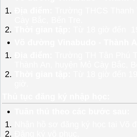
Địa điểm:
Trường THCS Thanh T
Cày Bắc, Bến Tre.
Thời gian tập:
Từ 18 giờ đến 19
Võ đường Vinabudo - Thành A
Địa điểm:
Trường TH Tân Phú Tâ
Thành An, huyện Mỏ Cày Bắc, B
Thời gian tập:
Từ 18 giờ đến 19 
giờ.
Thủ tục đăng ký nhập học:
Tuân thủ theo các bước sau:
Nhận hồ sơ đăng ký học tại Võ đ
Đăng ký võ phục.