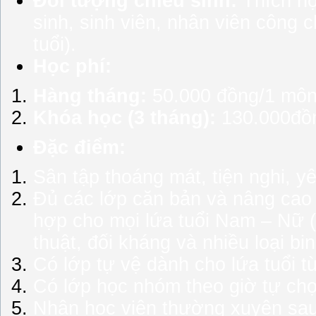
Đối tượng chiêu sinh:
Thích hợ
sinh, sinh viên, nhân viên công c
tuổi).
Học phí:
Hàng tháng:
50.000 đồng/1 môn
Khóa học (3 tháng):
130.000đồn
Đặc điểm:
Sân tập thoáng mát, tiện nghi, y
Đủ các lớp căn bản và nâng cao 
hợp cho mọi lứa tuổi Nam – Nữ 
thuật, đối kháng và nhiều loại bin
Có lớp tự vệ dành cho lứa tuổi 
Có lớp học nhóm theo giờ tự chọn
Nhận học viên thường xuyên sau 