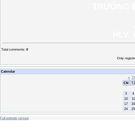
TRƯỞNG B
HLV. 
Total comments
:
0
Only regist
Calendar
«
Th
CN
T
3
4
10
11
17
18
24
25
Full website version