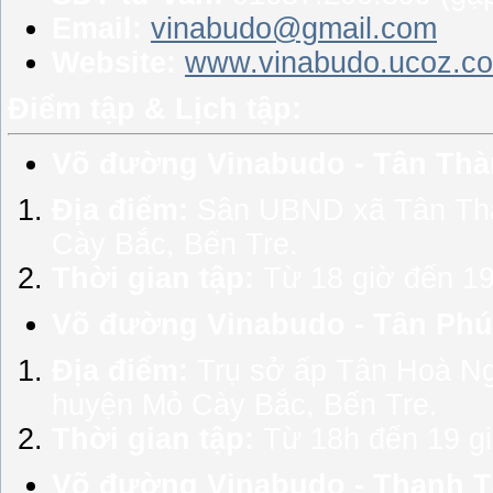
Email:
vinabudo@gmail.com
Website:
www.vinabudo.ucoz.c
Điểm tập & Lịch tập:
Võ đường Vinabudo - Tân Thà
Địa điểm:
Sân UBND xã Tân Thà
Cày Bắc, Bến Tre.
Thời gian tập:
Từ 18 giờ đến 19 
Võ đường Vinabudo - Tân Phú
Địa điểm:
Trụ sở ấp Tân Hoà Ng
huyện Mỏ Cày Bắc, Bến Tre.
Thời gian tập:
Từ 18h đến 19 gi
Võ đường Vinabudo - Thanh T