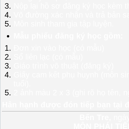
Nộp lại hồ sơ đăng ký học kèm t
Võ đường xác nhận và trả bản sa
Môn sinh tham gia tập luyện.
Mẫu phiếu đăng ký học gồm:
Đơn xin vào học (có mẫu)
Sổ liên lạc (có mẫu)
Giáo trình võ thuật (đăng ký)
Giấy cam kết phụ huynh (môn sinh
tuổi).
2 ảnh màu 2 x 3 (ghi rõ họ tên, 
Hân hạnh được đón tiếp bạn tại đ
Bến Tre,
ngày
MÔN PHÁI TI