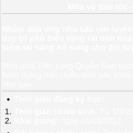
Môn võ dân tộc 
Nhằm đáp ứng nhu cầu rèn luyện 
duy trì phổ biến rộng rãi tinh ho
kiếm tài năng bổ sung cho đội tu
Môn phái Tiên Long Quyền Đạo trực 
Nam thông báo chiêu sinh các khóa 
như sau:
Thời gian đăng ký học:
Thời gian chiêu sinh:
Từ 1/3/20
Khai giảng:
ngày 01/01/2012.