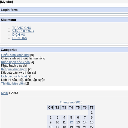
[
My site
]
Login form
Site menu
TRANG CHỦ
VĂN CHƯƠNG
DỊCH VỤ
DIỄN ĐÀN
Categories
Chiêu sinh khóa mới
[9]
Chiêu sinh võ thuật, lân sư rồng
Khảo hạch các khóa
[4]
Khảo hạch cấp đai
Kết quả khảo hạch
[2]
Kết quả các kỳ thi lên đai
Lịch biểu sinh hoạt
[2]
Lịch thi đấu, biểu diễn, tập luyện
Thi đấu biểu diễn
[2]
Main
»
2013
Tháng sáu 2013
CN
T2
T3
T4
T5
T6
T7
1
2
3
4
5
6
7
8
9
10
11
12
13
14
15
16
17
18
19
20
21
22