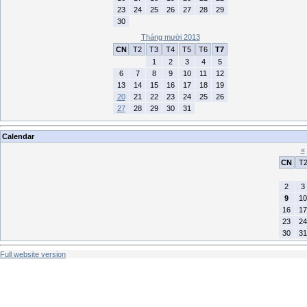
23
24
25
26
27
28
29
30
Tháng mười 2013
CN
T2
T3
T4
T5
T6
T7
1
2
3
4
5
6
7
8
9
10
11
12
13
14
15
16
17
18
19
20
21
22
23
24
25
26
27
28
29
30
31
Calendar
«
CN
T
2
3
9
10
16
17
23
24
30
31
Full website version