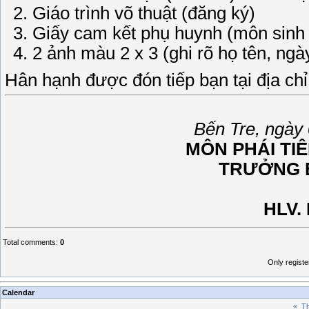
Giáo trình võ thuật (đăng ký)
Giấy cam kết phụ huynh (môn sinh dư
2 ảnh màu 2 x 3 (ghi rõ họ tên, ngà
Hân hạnh được đón tiếp bạn tại địa chỉ 
Bến Tre, ngày
MÔN PHÁI TI
TRƯỞNG 
HLV.
Total comments
:
0
Only regist
Calendar
«
Th