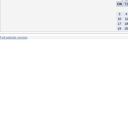
CN
T
3
4
10
11
17
18
24
25
Full website version