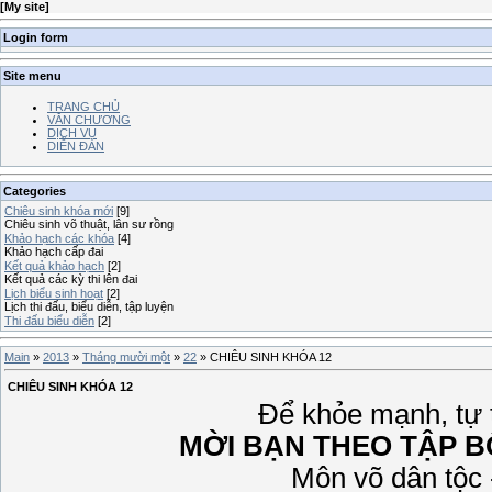
[
My site
]
Login form
Site menu
TRANG CHỦ
VĂN CHƯƠNG
DỊCH VỤ
DIỄN ĐÀN
Categories
Chiêu sinh khóa mới
[9]
Chiêu sinh võ thuật, lân sư rồng
Khảo hạch các khóa
[4]
Khảo hạch cấp đai
Kết quả khảo hạch
[2]
Kết quả các kỳ thi lên đai
Lịch biểu sinh hoạt
[2]
Lịch thi đấu, biểu diễn, tập luyện
Thi đấu biểu diễn
[2]
Main
»
2013
»
Tháng mười một
»
22
» CHIÊU SINH KHÓA 12
CHIÊU SINH KHÓA 12
Để khỏe mạnh, tự t
MỜI BẠN THEO TẬP 
Môn võ dân tộc 